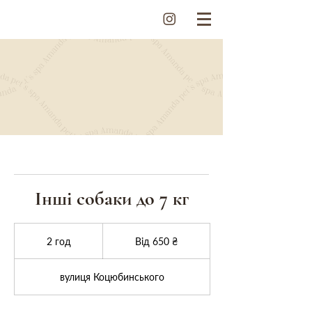
Інші собаки до 7 кг
Від
650
2 год
2
Від 650 ₴
українських
гривень
г
о
вулиця Коцюбинського
д